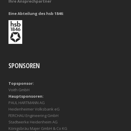
Ihre Ansprechpartner
Eine Abteilung des hsb 1846:
SPONSOREN
Topsponsor:
Voith GmbH
Hauptsponsoren:
PAUL HARTMANN AG
Heidenheimer Volksbank eG
FERCHAU Engineering GmbH
Stadtwerke Heidenheim AG
Königsbräu Majer GmbH & Co KG