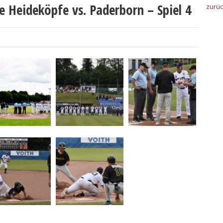
ale Heideköpfe vs. Paderborn – Spiel 4
zurü