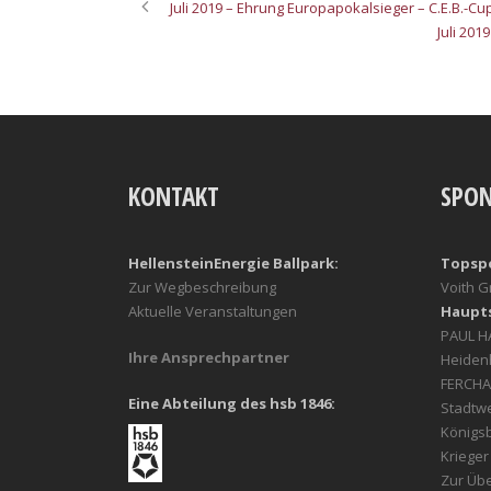
Juli 2019 – Ehrung Europapokalsieger – C.E.B.-Cu
Juli 201
KONTAKT
SPO
HellensteinEnergie Ballpark:
Topsp
Zur Wegbeschreibung
Voith 
Aktuelle Veranstaltungen
Haupt
PAUL 
Ihre Ansprechpartner
Heiden
FERCHA
Eine Abteilung des hsb 1846:
Stadtw
Königs
Kriege
Zur Übe