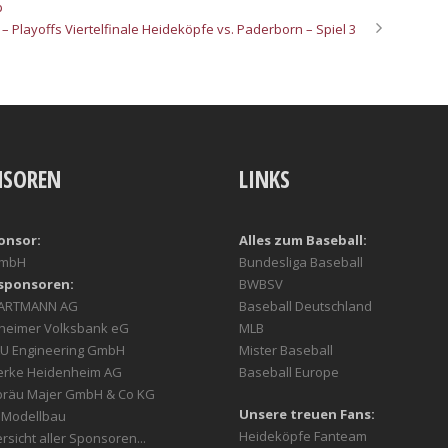
p
9 – Playoffs Viertelfinale Heideköpfe vs. Paderborn – Spiel 3
NSOREN
LINKS
onsor:
Alles zum Baseball:
GmbH
Bundesliga Baseball
sponsoren:
BWBSV
HARTMANN AG
Baseball Deutschland
heimer Volksbank eG
MLB
U Engineering GmbH
Mister Baseball
erke Heidenheim AG
Baseball Europe
bräu Majer GmbH & Co KG
Unsere treuen Fans:
r Modellbau
Heideköpfe Fanteam
rsicht aller Sponsoren...