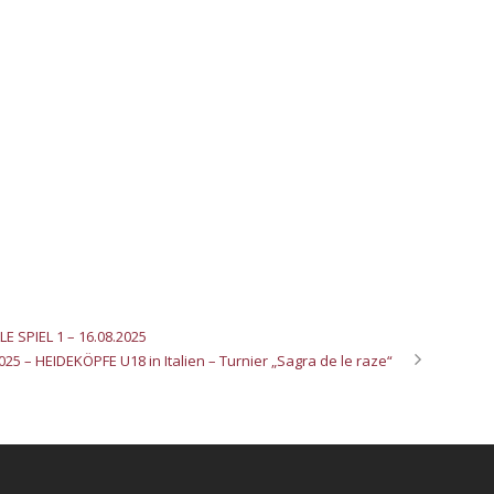
 SPIEL 1 – 16.08.2025
5 – HEIDEKÖPFE U18 in Italien – Turnier „Sagra de le raze“