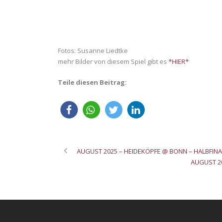
Fotos: Susanne Liedtke
mehr Bilder von diesem Spiel gibt es
*HIER*
Teile diesen Beitrag:
AUGUST 2025 – HEIDEKÖPFE @ BONN – HALBFINALE
AUGUST 202