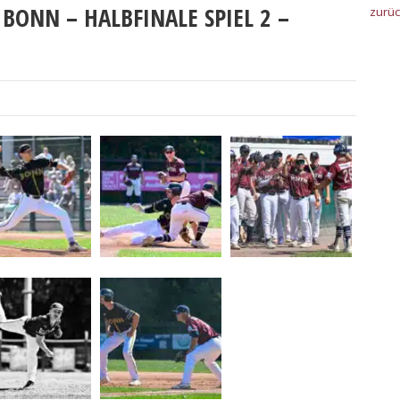
BONN – HALBFINALE SPIEL 2 –
zurü