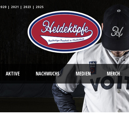
2020
|
2021
|
2023
|
2025
AKTIVE
NACHWUCHS
MEDIEN
MERCH