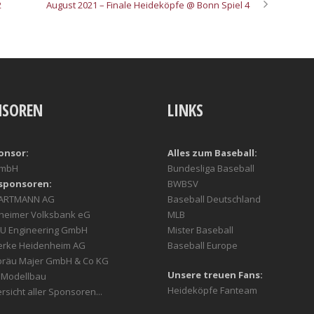
2
August 2021 – Finale Heideköpfe @ Bonn Spiel 4
NSOREN
LINKS
onsor:
Alles zum Baseball:
GmbH
Bundesliga Baseball
sponsoren:
BWBSV
HARTMANN AG
Baseball Deutschland
heimer Volksbank eG
MLB
U Engineering GmbH
Mister Baseball
erke Heidenheim AG
Baseball Europe
bräu Majer GmbH & Co KG
Unsere treuen Fans:
r Modellbau
Heideköpfe Fanteam
rsicht aller Sponsoren...