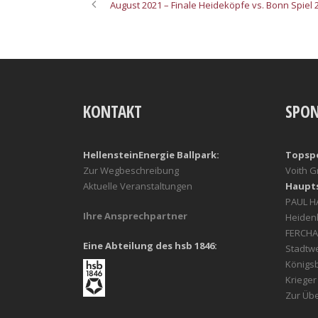
August 2021 – Finale Heideköpfe vs. Bonn Spiel 
KONTAKT
SPO
HellensteinEnergie Ballpark:
Topsp
Zur Wegbeschreibung
Voith 
Aktuelle Veranstaltungen
Haupt
PAUL 
Ihre Ansprechpartner
Heiden
FERCHA
Eine Abteilung des hsb 1846:
Stadtw
Königs
Kriege
Zur Übe