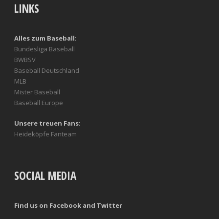
LINKS
Alles zum Baseball:
Bundesliga Baseball
BWBSV
Baseball Deutschland
MLB
Mister Baseball
Baseball Europe
Unsere treuen Fans:
Heideköpfe Fanteam
SOCIAL MEDIA
Find us on Facebook and Twitter