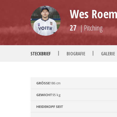
Wes Roem
27
| Pitching
|
|
STECKBRIEF
BIOGRAFIE
GALERIE
GRÖSSE
186 cm
GEWICHT
95 kg
HEIDEKOPF SEIT