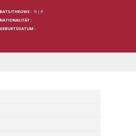
BATS/THROWS :
R | R
NATIONALITÄT :
GEBURTSDATUM :