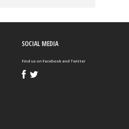
Walks und 356 Hits) und mehreren Einsätze für das US-
rag genommen (als 50. Draft-Pick insgesamt).
SOCIAL MEDIA
Find us on Facebook and Twitter