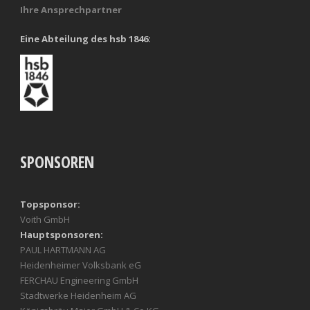
Ihre Ansprechpartner
Eine Abteilung des hsb 1846:
SPONSOREN
Topsponsor:
Voith GmbH
Hauptsponsoren:
PAUL HARTMANN AG
Heidenheimer Volksbank eG
FERCHAU Engineering GmbH
Stadtwerke Heidenheim AG