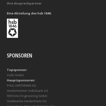
Ihre Ansprechpartner
Eine Abteilung des hsb 1846:
SPONSOREN
Topsponsor:
Voith GmbH
Hauptsponsoren:
PAUL HARTMANN AG
Heidenheimer Volksbank eG
FERCHAU Engineering GmbH
Stadtwerke Heidenheim AG