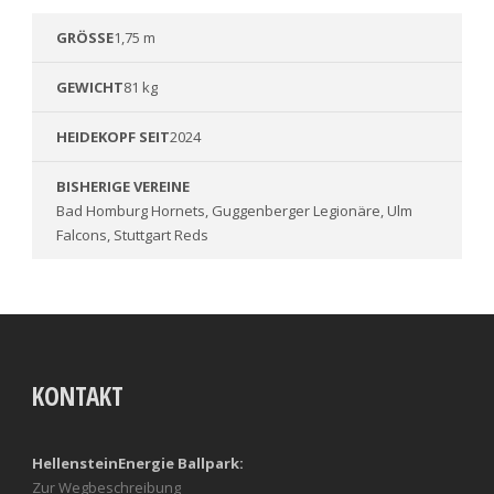
GRÖSSE
1,75 m
GEWICHT
81 kg
HEIDEKOPF SEIT
2024
BISHERIGE VEREINE
Bad Homburg Hornets, Guggenberger Legionäre, Ulm
Falcons, Stuttgart Reds
KONTAKT
HellensteinEnergie Ballpark:
Zur Wegbeschreibung