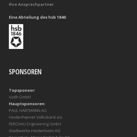
Ihre Ansprechpartner
Eine Abteilung des hsb 1846:
SPONSOREN
Topsponsor:
Voith GmbH
Hauptsponsoren:
PAUL HARTMANN AG
Heidenheimer Volksbank eG
FERCHAU Engineering GmbH
Stadtwerke Heidenheim AG